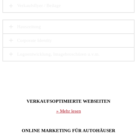
Verkaufsflyer / Beilage
Hauszeitung
Corporate Identity
Logoentwicklung, Imagebroschüren u.v.m.
VERKAUFSOPTIMIERTE WEBSEITEN
» Mehr lesen
ONLINE MARKETING FÜR AUTOHÄUSER