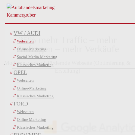
VW / AUDI
25% mehr Traffic – mehr
Webseiten
Anfragen – mehr Verkäufe
Online-Marketing
Social-Media-Marketing
Moderne, verkaufsfördernde Webseite (Optimierung &
Klassisches Marketing
Erstellung)
OPEL
Webseiten
Online-Marketing
Klassisches Marketing
FORD
Webseiten
Online Marketing
Klassisches Marketing